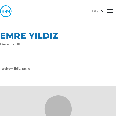
DE
/
EN
EMRE YILDIZ
Dezernat III
artseite
//
Yildiz,
Emre