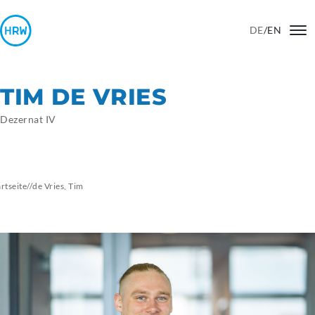
DE
/
EN
TIM DE VRIES
Dezernat IV
artseite
//
de Vries, Tim