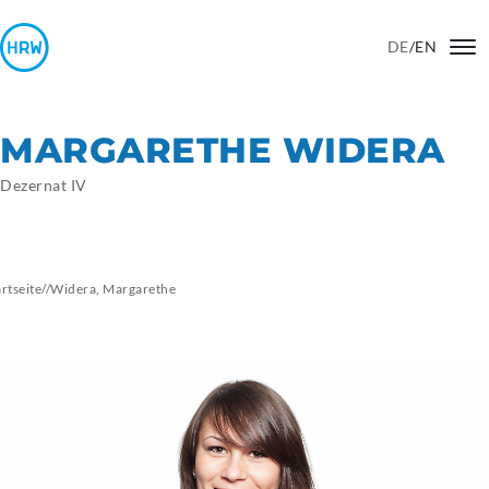
DE
/
EN
MARGARETHE WIDERA
Dezernat IV
artseite
//
Widera,
Margarethe