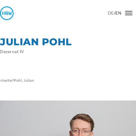
DE
/
EN
JULIAN POHL
Dezernat IV
artseite
//
Pohl,
Julian