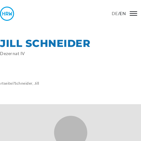
DE
/
EN
JILL SCHNEIDER
Dezernat IV
artseite
//
Schneider,
Jill