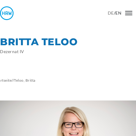
DE
/
EN
BRITTA TELOO
Dezernat IV
artseite
//
Teloo,
Britta