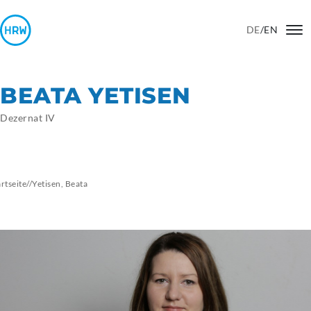
DE
/
EN
BEATA YETISEN
Dezernat IV
artseite
//
Yetisen,
Beata