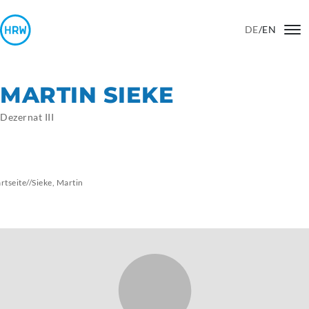
DE
/
EN
MARTIN SIEKE
Dezernat III
artseite
//
Sieke, Martin