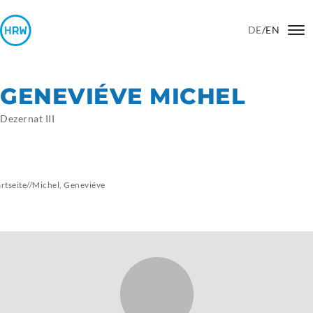
DE
/
EN
GENEVIÉVE MICHEL
Dezernat III
artseite
//
Michel,
Geneviéve