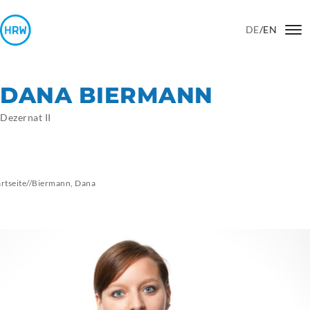
DE
/
EN
DANA BIERMANN
Dezernat II
artseite
//
Biermann,
Dana