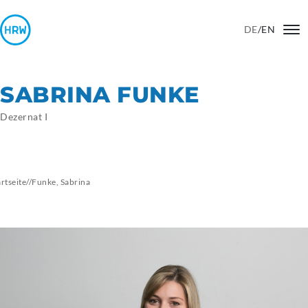
DE
/
EN
SABRINA FUNKE
Dezernat I
artseite
//
Funke, Sabrina