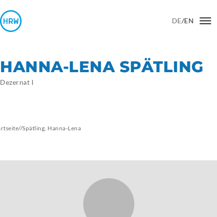
DE
/
EN
HANNA-LENA SPÄTLING
Dezernat I
artseite
//
Spätling, Hanna-Lena