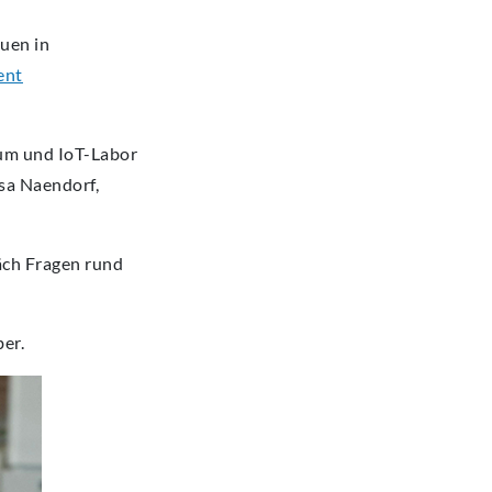
auen in
ent
um und IoT-Labor
sa Naendorf,
äch Fragen rund
er.