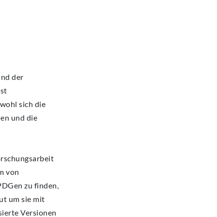
und der
st
ohl sich die
en und die
orschungsarbeit
m von
PDGen zu finden,
ut um sie mit
sierte Versionen