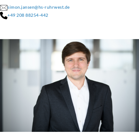
simon.jansen@hs-ruhrwest.de
+49 208 88254-442