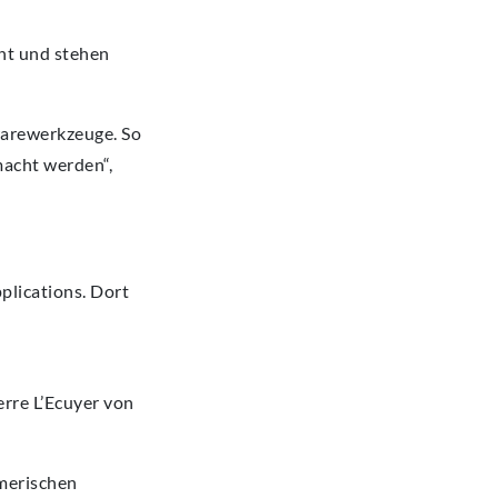
ht und stehen
warewerkzeuge. So
macht werden“,
plications. Dort
erre L’Ecuyer von
umerischen