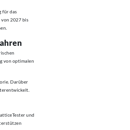
 für das
 von 2027 bis
nen.
fahren
rischen
ng von optimalen
orie. Darüber
erentwickelt.
atticeTester und
terstützen