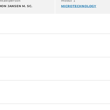
ntaktperson
Modul 1
MON JANSEN M. SC.
MICROTECHNOLOGY