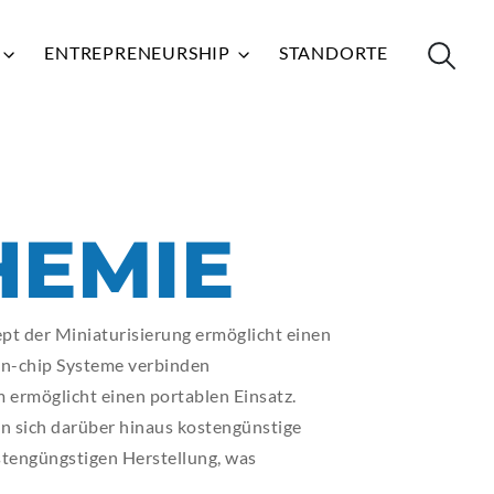
N
ENTREPRENEURSHIP
STANDORTE
LINKS
LINKS
LINKS
LINKS
LINKS
HEMIE
 SHOP
 SHOP
 SHOP
 SHOP
 SHOP
ANSTALTUNGEN
ANSTALTUNGEN
ANSTALTUNGEN
ANSTALTUNGEN
ANSTALTUNGEN
ept der Miniaturisierung ermöglicht einen
ESSBUCH
ESSBUCH
ESSBUCH
ESSBUCH
ESSBUCH
on-chip Systeme verbinden
LIOTHEK
LIOTHEK
LIOTHEK
LIOTHEK
LIOTHEK
 ermöglicht einen portablen Einsatz.
ten sich darüber hinaus kostengünstige
 PORTAL
 PORTAL
 PORTAL
 PORTAL
 PORTAL
kostengüngstigen Herstellung, was
DLE
DLE
DLE
DLE
DLE