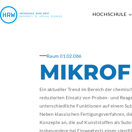
HOCHSCHULE
HOCHSCHULE
STUDIUM
FORSCHUNG
KOOPERATIONEN
ENTREPRENEURSHIP
Raum 01.02.086
MIKROF
HRW PROFIL
STUDIENANGEBOT
FORSCHUNGSSUPPORT
SCHULEN
ENTREPRENEURIAL EDUCATION
WIR LEBEN VIELFALT
VOR DEM STUDIUM
FORSCHUNGSSCHWERPUNKTE
PARTNERHOCHSCHULEN &
HRW FABLAB UND IOT-LABOR
LEHRE AN DER HRW
IM STUDIUM
FORSCHUNG IN DEN
PROJEKTE
HRWSTARTUPS
Ein aktueller Trend im Bereich der chemisc
DIE HRW ALS ARBEITGEBERIN
NACH DEM STUDIUM
INSTITUTEN
FÖRDERVEREIN
reduzierten Einsatz von Proben- und Reag
DIE HRW ALS ORGANISATION
INTERNATIONALES
DUALES STUDIUM
unterschiedliche Funktionen auf einem Sub
DIE HRW IN DEN MEDIEN
STUDIENFORMEN AN DER
WIRTSCHAFT & GESELLSCHAFT
Neben klassischen Fertigungsverfahren, die
AMTLICHE
HRW
Konzepte an, die auf Kunststoffen als Subst
BEKANNTMACHUNGEN
insbesondere bei Einwegtests einen signifik
JAHRESPLAN