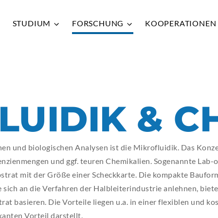
STUDIUM
FORSCHUNG
KOOPERATIONE
Zurück
Zurück
Zurück
Zurück
Zurück
QUICK
QUICK
QUICK
QUICK
QUICK
LUIDIK & C
HRW
HRW
HRW
HRW
HRW
VER
VER
VER
VER
VER
hen und biologischen Analysen ist die Mikrofluidik. Das Konz
ADR
ADR
ADR
ADR
ADR
enzienmengen und ggf. teuren Chemikalien. Sogenannte Lab-
BIB
BIB
BIB
BIB
BIB
strat mit der Größe einer Scheckkarte. Die kompakte Bauform
 sich an die Verfahren der Halbleiterindustrie anlehnen, bie
HRW
HRW
HRW
HRW
HRW
rat basieren. Die Vorteile liegen u.a. in einer flexiblen und 
MOO
MOO
MOO
MOO
MOO
anten Vorteil darstellt.