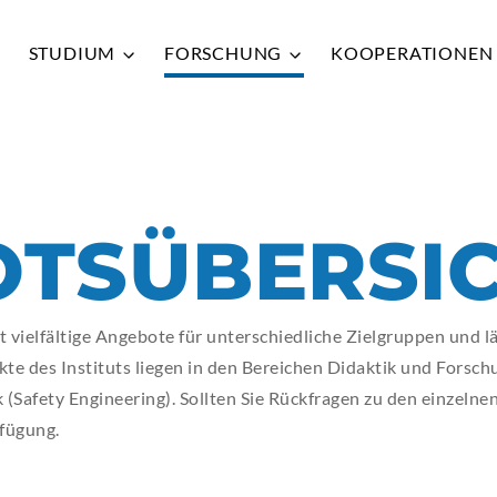
STUDIUM
FORSCHUNG
KOOPERATIONE
Zurück
Zurück
Zurück
Zurück
Zurück
QUICK
QUICK
QUICK
QUICK
QUICK
TSÜBERSI
HRW
HRW
HRW
HRW
HRW
VER
VER
VER
VER
VER
t vielfältige Angebote für unterschiedliche Zielgruppen und lä
ADR
ADR
ADR
ADR
ADR
te des Instituts liegen in den Bereichen Didaktik und Forsch
BIB
BIB
BIB
BIB
BIB
 (Safety Engineering). Sollten Sie Rückfragen zu den einzeln
fügung.
HRW
HRW
HRW
HRW
HRW
MOO
MOO
MOO
MOO
MOO