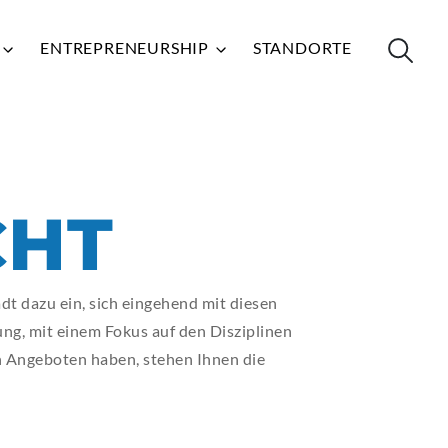
N
ENTREPRENEURSHIP
STANDORTE
LINKS
LINKS
LINKS
LINKS
LINKS
CHT
 SHOP
 SHOP
 SHOP
 SHOP
 SHOP
ANSTALTUNGEN
ANSTALTUNGEN
ANSTALTUNGEN
ANSTALTUNGEN
ANSTALTUNGEN
dt dazu ein, sich eingehend mit diesen
ESSBUCH
ESSBUCH
ESSBUCH
ESSBUCH
ESSBUCH
ung, mit einem Fokus auf den Disziplinen
LIOTHEK
LIOTHEK
LIOTHEK
LIOTHEK
LIOTHEK
en Angeboten haben, stehen Ihnen die
 PORTAL
 PORTAL
 PORTAL
 PORTAL
 PORTAL
DLE
DLE
DLE
DLE
DLE