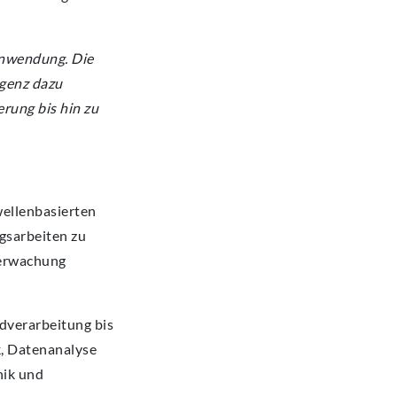
Anwendung. Die
igenz dazu
erung bis hin zu
wellenbasierten
gsarbeiten zu
berwachung
dverarbeitung bis
k, Datenanalyse
nik und