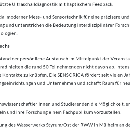
zte Ultraschalldiagnostik mit haptischem Feedback.
ial moderner Mess- und Sensortechnik für eine präzisere und
g und unterstrichen die Bedeutung interdisziplinärer Forsch
ologien.
wuchs
and der persönliche Austausch im Mittelpunkt der Veransta
d hielten die rund 50 Teilnehmenden nicht davon ab, intensi
 Kontakte zu knüpfen. Die SENSORICA fördert seit vielen Ja
ngseinrichtungen und Unternehmen und schafft Raum für ne
hswissenschaftler:innen und Studierenden die Möglichkeit, e
eln und ihre Forschung einem Fachpublikum vorzustellen.
igung des Wasserwerks Styrum/Ost der RWW in Mülheim an de