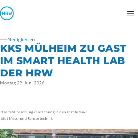
Neuigkeiten
KKS MÜLHEIM ZU GAST
IM SMART HEALTH LAB
DER HRW
Montag 29. Juni 2026
artseite
//
Forschung
//
Forschung in den Instituten
//
stitut Mess- und Sensortechnik