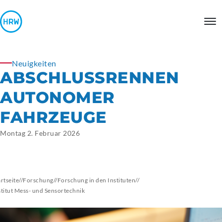
Neuigkeiten
ABSCHLUSSRENNEN
AUTONOMER
FAHRZEUGE
Montag 2. Februar 2026
artseite
//
Forschung
//
Forschung in den Instituten
//
stitut Mess- und Sensortechnik