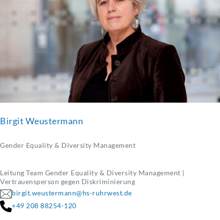
Birgit Weustermann
Gender Equality & Diversity Management
Leitung Team Gender Equality & Diversity Management |
Vertrauensperson gegen Diskriminierung
birgit.weustermann@hs-ruhrwest.de
+49 208 88254-120