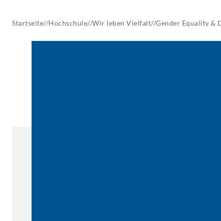
AKTUELLES
Startseite
//
Hochschule
//
Wir leben Vielfalt
//
Gender Equality & 