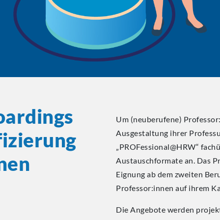
oardings
Um (neuberufene) Professor:
izierung
Ausgestaltung ihrer Profess
„PROFessional@HRW“ fachüb
nnen
Austauschformate an. Das P
Eignung ab dem zweiten Ber
Professor:innen auf ihrem K
Die Angebote werden projekt