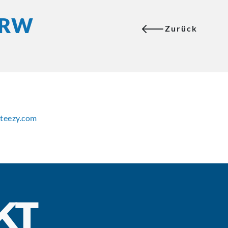
HRW
Zurück
teezy.com
KT