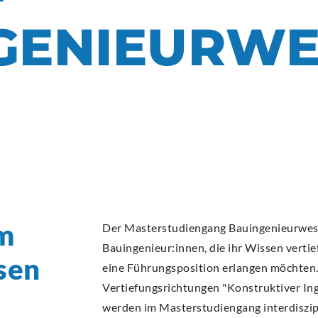
ECA
ECA
ECA
ECA
ECA
GENIEURWE
BEW
BEW
BEW
BEW
BEW
im
Der Masterstudiengang Bauingenieurwesen
Bauingenieur:innen, die ihr Wissen vertie
sen
eine Führungsposition erlangen möchten. 
Vertiefungsrichtungen "Konstruktiver I
werden im Masterstudiengang interdiszipl