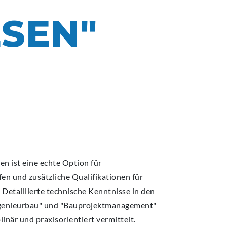
MPUS
MPUS
MPUS
MPUS
MPUS
SEN"
ERBUNG UND EINSCHREIBUNG
ERBUNG UND EINSCHREIBUNG
ERBUNG UND EINSCHREIBUNG
ERBUNG UND EINSCHREIBUNG
ERBUNG UND EINSCHREIBUNG
 ist eine echte Option für
fen und zusätzliche Qualifikationen für
Detaillierte technische Kenntnisse in den
ngenieurbau" und "Bauprojektmanagement"
inär und praxisorientiert vermittelt.