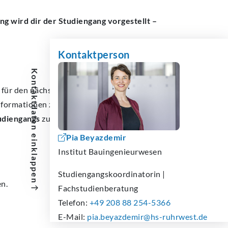
ng wird dir der Studiengang vorgestellt –
Kontaktperson
Kontaktdaten
 für den nächsten Karriereschritt. Nutze
 Informationen zum
Inhalt, Aufbau und den
udiengangs
zu erhalten:
Pia Beyazdemir
einklappen
Institut Bauingenieurwesen
Studiengangskoordinatorin
|
en.
Fachstudienberatung
Telefon:
+49 208 88 254-5366
E-Mail:
pia.beyazdemir@hs-ruhrwest.de