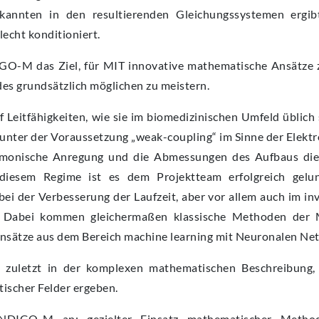
annten in den resultierenden Gleichungssystemen ergib
lecht konditioniert.
GO-M das Ziel, für MIT innovative mathematische Ansätze 
s grundsätzlich möglichen zu meistern.
 Leitfähigkeiten, wie sie im biomedizinischen Umfeld üblich s
ng unter der Voraussetzung „weak-coupling“ im Sinne der Elek
harmonische Anregung und die Abmessungen des Aufbaus di
diesem Regime ist es dem Projektteam erfolgreich gelun
 bei der Verbesserung der Laufzeit, aber vor allem auch im i
n). Dabei kommen gleichermaßen klassische Methoden der 
sätze aus dem Bereich machine learning mit Neuronalen Net
t zuletzt in der komplexen mathematischen Beschreibung,
ischer Felder ergeben.
NDIGO-M an: gezielter Einsatz mathematischer Method