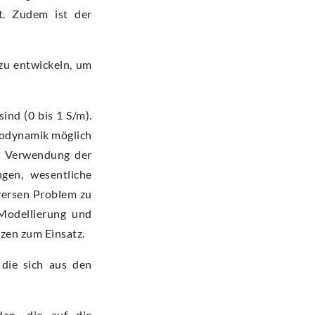
t. Zudem ist der
zu entwickeln, um
ind (0 bis 1 S/m).
trodynamik möglich
e Verwendung der
gen, wesentliche
nversen Problem zu
Modellierung und
zen zum Einsatz.
 die sich aus den
en, die auf die