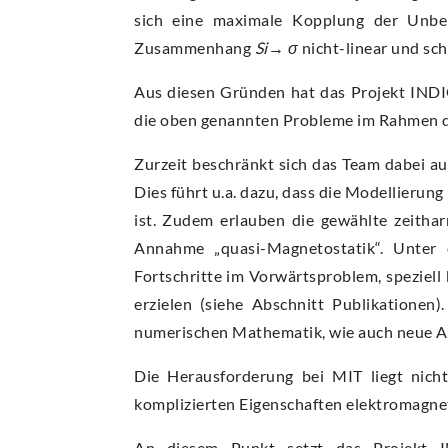
sich eine maximale Kopplung der Unbek
Zusammenhang
Si→ σ
nicht-linear und sch
Aus diesen Gründen hat das Projekt INDI
die oben genannten Probleme im Rahmen de
Zurzeit beschränkt sich das Team dabei auf
Dies führt u.a. dazu, dass die Modellieru
ist. Zudem erlauben die gewählte zeit
Annahme „quasi-Magnetostatik“. Unter 
Fortschritte im Vorwärtsproblem, speziell
erzielen (siehe Abschnitt Publikatione
numerischen Mathematik, wie auch neue An
Die Herausforderung bei MIT liegt nich
komplizierten Eigenschaften elektromagnet
An diesem Punkt setzt das Projekt I