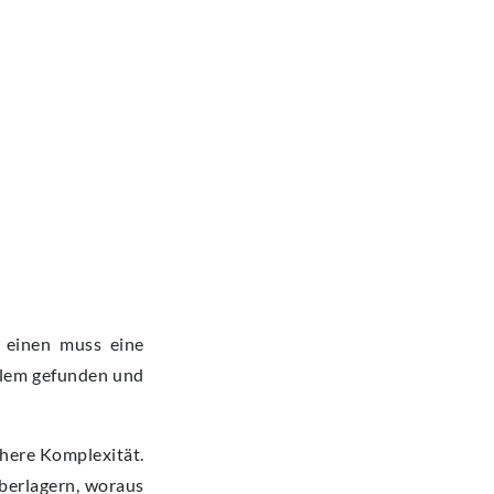
 einen muss eine
blem gefunden und
öhere Komplexität.
überlagern, woraus