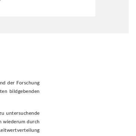
and der Forschung
rten bildgebenden
 zu untersuchende
en wiederum durch
Leitwertverteilung