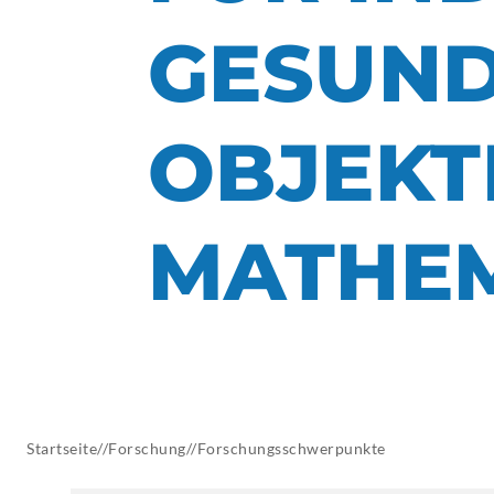
AKTUELLES
GESUN
OBJEK
MATHEM
Startseite
//
Forschung
//
Forschungsschwerpunkte