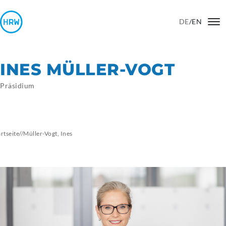
DE
/
EN
INES MÜLLER-VOGT
Präsidium
artseite
//
Müller-Vogt, Ines