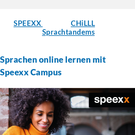
SPEEXX
CHiLLL
Sprachtandems
Sprachen online lernen mit
Speexx Campus