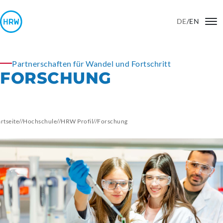
DE
/
EN
Partnerschaften für Wandel und Fortschritt
FORSCHUNG
artseite
//
Hochschule
//
HRW Profil
//
Forschung