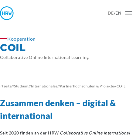
DE
/
EN
Kooperation
COIL
Collaborative Online International Learning
artseite
//
Studium
//
Internationales
//
Partnerhochschulen & Projekte
//
COIL
Zusammen denken – digital &
international
Seit 2020 finden an der HRW
Collaborative Online International