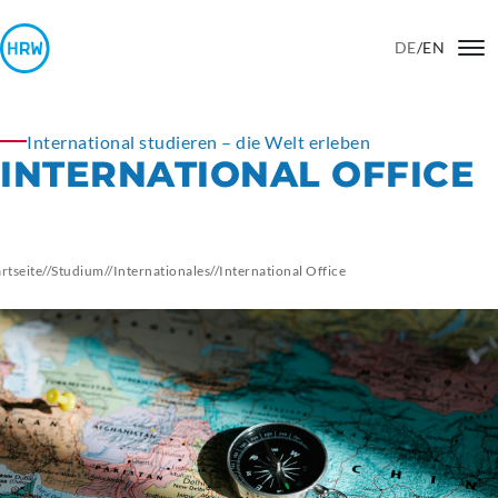
DE
/
EN
International studieren – die Welt erleben
INTERNATIONAL OFFICE
artseite
//
Studium
//
Internationales
//
International
Office