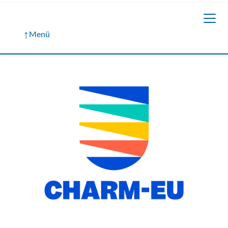
↑
Menü