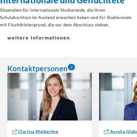
Internationale und Geflüchtete
Stipendien für internationale Studierende, die ihren
Schulabschluss im Ausland erworben haben und für Studierende
mit Fluchthintergrund, die vor dem Abschluss stehen.
weitere Informationen
Kontaktpersonen
2
Clarissa Walkerling
Aurelia Glub