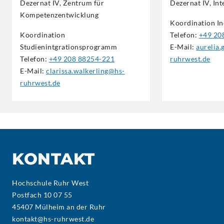
Dezernat IV, Zentrum für
Dezernat IV, Int
Kompetenzentwicklung
Koordination I
Koordination
Telefon:
+49 20
Studienintgrationsprogramm
E-Mail:
aurelia
Telefon:
+49 208 88254-221
ruhrwest.de
E-Mail:
clarissa.walkerling@hs-
ruhrwest.de
KONTAKT
Hochschule Ruhr West
Postfach 10 07 55
45407 Mülheim an der Ruhr
kontakt@hs-ruhrwest.de