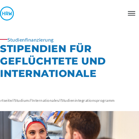
Studienfinanzierung
STIPENDIEN FÜR
GEFLÜCHTETE UND
INTERNATIONALE
artseite
//
Studium
//
Internationales
//
Studienintegrationsprogramm