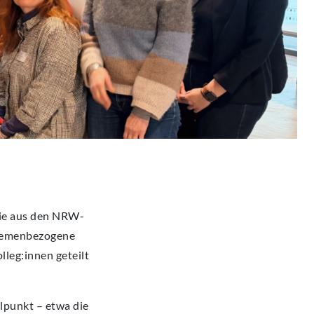
ie aus den NRW-
themenbezogene
lleg:innen geteilt
lpunkt – etwa die