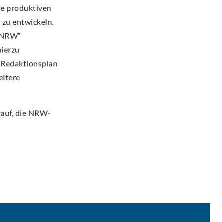
ie produktiven
zu entwickeln.
n NRW“
hierzu
 Redaktionsplan
eitere
rauf, die NRW-