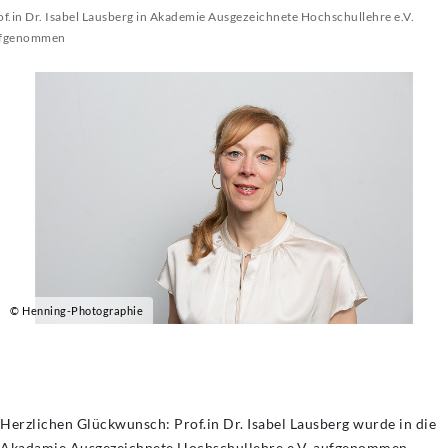
of.in Dr. Isabel Lausberg in Akademie Ausgezeichnete Hochschullehre e.V.
fgenommen
© Henning-Photographie
Herzlichen Glückwunsch: Prof.in Dr. Isabel Lausberg wurde in die
Akadamie Ausgezeichnete Hochschullehre e.V. aufgenommen.