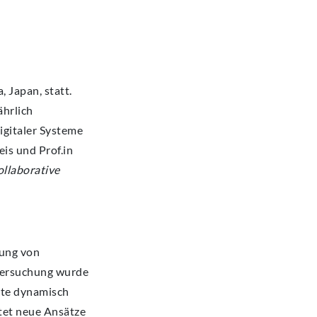
Japan, statt.
ährlich
igitaler Systeme
is und Prof.in
llaborative
rung von
tersuchung wurde
alte dynamisch
tet neue Ansätze