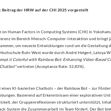
e: Beitrag der HRW auf der CHI 2025 vorgestellt
 on Human Factors in Computing Systems (CHI) in Yokohama, 
ferenz im Bereich Mensch-Computer-Interaktion und bringt j
sammen, um neueste Entwicklungen rund um die Gestaltung d
er Hochschule Ruhr West wurde durch André Helgert, Latoya We
mpt it Colorful with Rainbow Bot: Enhancing Video-Based Co
 Chatbot"
vertreten (Acceptance Rate: 32.83%).
tz eines KI-basierten Chatbots – der Rainbow Bot – zur Förde
ebungen. Basierend auf Erkenntnissen einer explorativen Un
ickelt, der Gruppenreflexionen strukturiert unterstützt, Inh
back-System die Zusammenarbeit im Team fördert. Der Bot bie