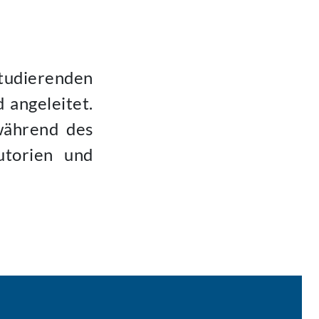
tudierenden
 angeleitet.
während des
utorien und