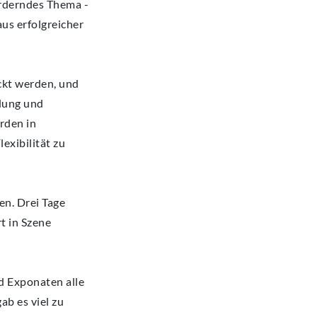
orderndes Thema -
aus erfolgreicher
ckt werden, und
ldung und
rden in
exibilität zu
n. Drei Tage
t in Szene
d Exponaten alle
b es viel zu