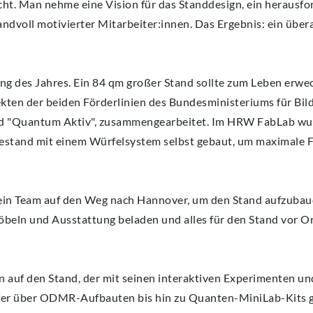
cht. Man nehme eine Vision für das Standdesign, ein herausf
ndvoll motivierter Mitarbeiter:innen. Das Ergebnis: ein über
ng des Jahres. Ein 84 qm großer Stand sollte zum Leben erwe
kten der beiden Förderlinien des Bundesministeriums für Bi
nd "Quantum Aktiv", zusammengearbeitet. Im HRW FabLab wu
estand mit einem Würfelsystem selbst gebaut, um maximale Fl
in Team auf den Weg nach Hannover, um den Stand aufzubaue
eln und Ausstattung beladen und alles für den Stand vor Or
 auf den Stand, der mit seinen interaktiven Experimenten un
ffer über ODMR-Aufbauten bis hin zu Quanten-MiniLab-Kits ga