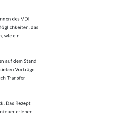
:innen des VDI
öglichkeiten, das
, wie ein
en auf dem Stand
sieben Vorträge
ech Transfer
ck. Das Rezept
enteuer erleben