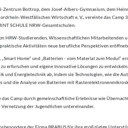
di-Zentrum Bottrop, dem Josef-Albers-Gymnasium, dem Hein
drhein-Westfälischen Wirtschaft e. V., vereinte das Camp 3
d MINT SCHULE NRW-Gesamtschulen.
von HRW-Studierenden, Wissenschaftlichen Mitarbeitenden u
praktische Aktivitäten neue berufliche Perspektiven eröffnet
“, „Smart Home“ und „Batterien - vom Material zum Modul“ er
zu erforschen und eigene innovative Lösungen zu entwickeln.
k und Energietechnik ab, indem sie Technologien, wie die Au
und die Analyse von Batterien mit Rasterelektronenmikros
te das Camp durch gemeinschaftliche Erlebnisse wie Übernac
e Vernetzung der Jugendlichen untereinander.
 insbesondere der Firma BRABUS für ihre großzügige Unterst