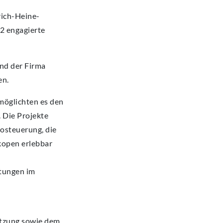
rich-Heine-
2 engagierte
nd der Firma
en.
möglichten es den
 Die Projekte
tosteuerung, die
kopen erlebbar
htungen im
ützung sowie dem