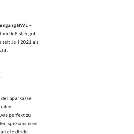
iengang BWL –
um ließ sich gut
 seit Juli 2021 als
cht.
–
 der Sparkasse,
dualen
was perfekt zu
en spezialisieren
artete direkt