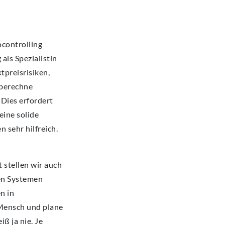
ocontrolling
als Spezialistin
tpreisrisiken,
 berechne
 Dies erfordert
eine solide
 sehr hilfreich.
 stellen wir auch
en Systemen
n in
 Mensch und plane
ß ja nie. Je