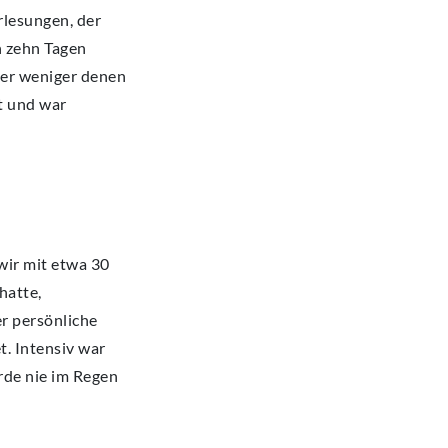
rlesungen, der
n zehn Tagen
mer weniger denen
t und war
wir mit etwa 30
hatte,
r persönliche
t. Intensiv war
urde nie im Regen