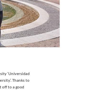
sity ‘Universidad
rsity’. Thanks to
t off to a good