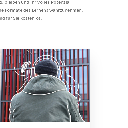
 bleiben und Ihr volles Potenzial
MPUS
MPUS
MPUS
MPUS
MPUS
ene Formate des Lernens wahrzunehmen.
nd für Sie kostenlos.
ERBUNG UND EINSCHREIBUNG
ERBUNG UND EINSCHREIBUNG
ERBUNG UND EINSCHREIBUNG
ERBUNG UND EINSCHREIBUNG
ERBUNG UND EINSCHREIBUNG