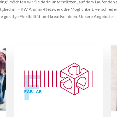
" möchten wir Sie darin unterstützen, auf dem Laufenden zu
ECA
ECA
ECA
ECA
ECA
itglied im HRW Alumni-Netzwerk die Möglichkeit, verschied
re geistige Flexibilität und kreative Ideen. Unsere Angebote si
BEW
BEW
BEW
BEW
BEW