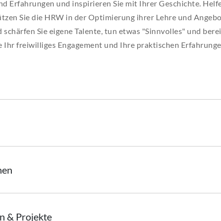
 und Erfahrungen und inspirieren Sie mit Ihrer Geschichte. Hel
ECA
ECA
ECA
ECA
ECA
ützen Sie die HRW in der Optimierung ihrer Lehre und Angebo
schärfen Sie eigene Talente, tun etwas "Sinnvolles" und bere
BEW
BEW
BEW
BEW
BEW
ie Ihr freiwilliges Engagement und Ihre praktischen Erfahrung
nen
n & Projekte