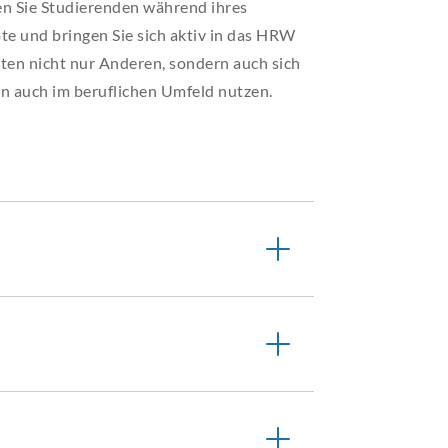
fen Sie Studierenden während ihres
MPUS
MPUS
MPUS
MPUS
MPUS
te und bringen Sie sich aktiv in das HRW
iten nicht nur Anderen, sondern auch sich
ERBUNG UND EINSCHREIBUNG
ERBUNG UND EINSCHREIBUNG
ERBUNG UND EINSCHREIBUNG
ERBUNG UND EINSCHREIBUNG
ERBUNG UND EINSCHREIBUNG
en auch im beruflichen Umfeld nutzen.