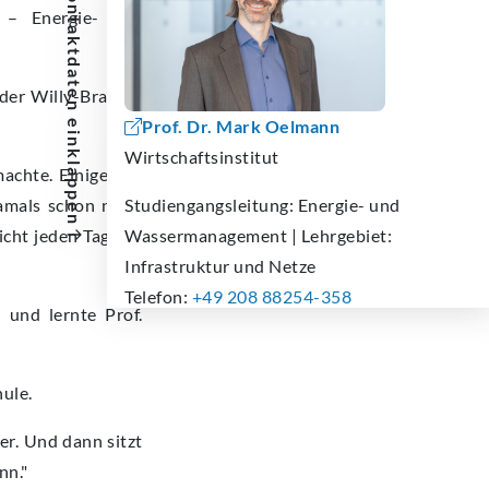
Kontaktdaten
 – Energie- und
der Willy-Brandt-
Prof. Dr. Mark Oelmann
einklappen
Wirtschaftsinstitut
achte. Einige aus
Studiengangsleitung:
Energie- und
amals schon nicht
Wassermanagement | Lehrgebiet:
icht jeden Tag tun
Infrastruktur und Netze
Telefon:
+49 208 88254-358
und lernte Prof.
E-Mail:
mark.oelmann@hs-ruhrwest.de
ule.
er. Und dann sitzt
nn."