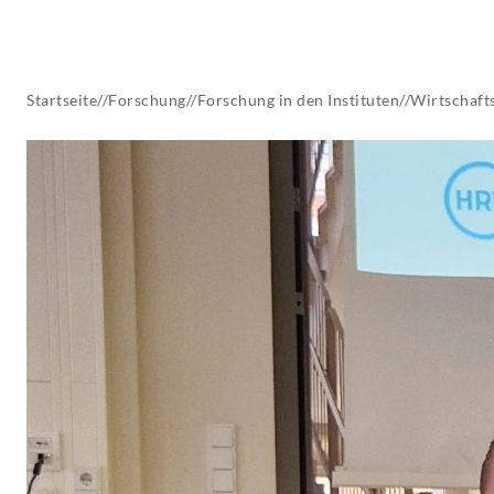
AKTUELLES
Startseite
//
Forschung
//
Forschung in den Instituten
//
Wirtschafts