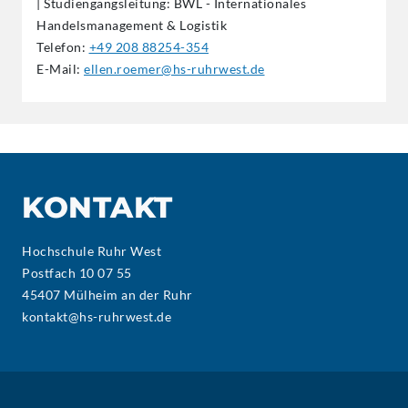
| Studiengangsleitung: BWL - Internationales
Handelsmanagement & Logistik
Telefon:
+49 208 88254-354
E-Mail:
ellen.roemer@hs-ruhrwest.de
KONTAKT
Hochschule Ruhr West
Postfach 10 07 55
45407 Mülheim an der Ruhr
kontakt@hs-ruhrwest.de