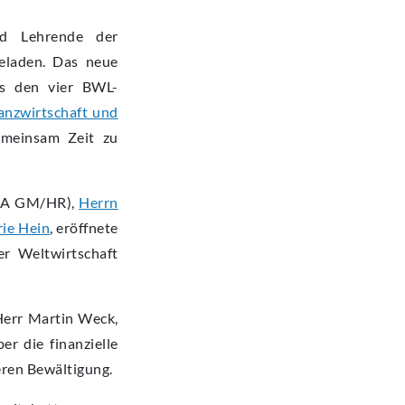
d Lehrende der
eladen. Das neue
us den vier BWL-
nzwirtschaft und
emeinsam Zeit zu
A GM/HR),
Herrn
ie Hein
, eröffnete
r Weltwirtschaft
Herr Martin Weck,
r die finanzielle
eren Bewältigung.