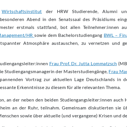
s
Wirtschaftsinstitut
der HRW Studierende, Alumni un
 besonderen Abend in den Senatssaal des Präsidiums eing
mester erstmals stattfand, bot allen Teilnehmer:innen a
Management/HR
sowie dem Bachelorstudiengang
BWL – Fina
entspannter Atmosphäre austauschen, zu vernetzen und g
tudiengangsleiter:innen
Frau Prof. Dr. Jutta Lommatzsch
(MB
e Studiengangsmanagerin der Masterstudiengänge,
Frau Mar
pannenden Vortrag zur aktuellen Lage Deutschlands in de
ressante Erkenntnisse zu diesem für alle relevanten Thema.
on, an der neben den beiden Studiengangsleiter:innen auch 
eim an der Ruhr, teilnahm. Gemeinsam diskutierten sie übe
Menschen sowie über aktuelle (und vergangene) Krisen und d