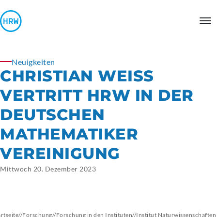
Neuigkeiten
CHRISTIAN WEISS V
ERTRITT HRW IN DER D
EUTSCHEN M
ATHEMATIKER V
EREINIGUNG
Mittwoch 20. Dezember 2023
artseite
//
Forschung
//
Forschung in den Instituten
//
Institut
Naturwissenschaften