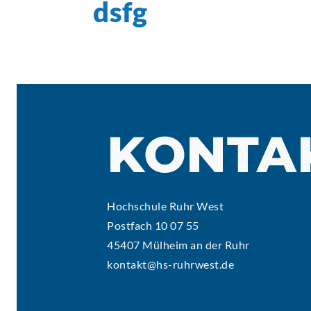
dsfg
AKTUELLES
KONTA
Hochschule Ruhr West
Postfach 10 07 55
45407 Mülheim an der Ruhr
kontakt@hs-ruhrwest.de