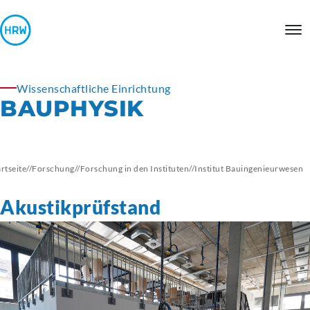
Wissenschaftliche Einrichtung
BAUPHYSIK
artseite
//
Forschung
//
Forschung in den Instituten
//
Institut
Bauingenieurwesen
Akustikprüfstand