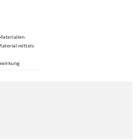
Materialien
terial mittels
mwirkung