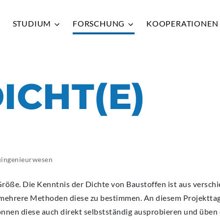
STUDIUM
FORSCHUNG
KOOPERATIONE
ICHT(E)
Zurück
Zurück
Zurück
Zurück
Zurück
QUICK
QUICK
QUICK
QUICK
QUICK
HRW
HRW
HRW
HRW
HRW
VER
VER
VER
VER
VER
ADR
ADR
ADR
ADR
ADR
ingenieurwesen
BIB
BIB
BIB
BIB
BIB
 Größe. Die Kenntnis der Dichte von Baustoffen ist aus vers
HRW
HRW
HRW
HRW
HRW
mehrere Methoden diese zu bestimmen. An diesem Projekttag
önnen diese auch direkt selbstständig ausprobieren und übe
MOO
MOO
MOO
MOO
MOO