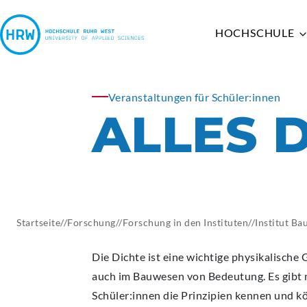
HOCHSCHULE
Veranstaltungen für Schüler:innen
ALLES D
HOCHSCHULE
STUDIUM
FORSCHUNG
KOOPERATIONEN
ENTREPRENEURSHIP
HRW PROFIL
STUDIENANGEBOT
FORSCHUNGSSUPPORT
SCHULEN
ENTREPRENEURIAL EDUCATION
WIR LEBEN VIELFALT
VOR DEM STUDIUM
FORSCHUNGSSCHWERPUNKTE
PARTNERHOCHSCHULEN &
HRW FABLAB UND IOT-LABOR
LEHRE AN DER HRW
IM STUDIUM
FORSCHUNG IN DEN
PROJEKTE
HRWSTARTUPS
DIE HRW ALS ARBEITGEBERIN
NACH DEM STUDIUM
INSTITUTEN
FÖRDERVEREIN
Startseite
//
Forschung
//
Forschung in den Instituten
//
Institut
Bau
DIE HRW ALS ORGANISATION
INTERNATIONALES
DUALES STUDIUM
DIE HRW IN DEN MEDIEN
STUDIENFORMEN AN DER
WIRTSCHAFT & GESELLSCHAFT
Die Dichte ist eine wichtige physikalische
AMTLICHE
HRW
auch im Bauwesen von Bedeutung. Es gibt 
BEKANNTMACHUNGEN
Schüler:innen die Prinzipien kennen und k
JAHRESPLAN