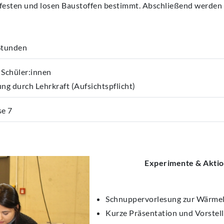
 festen und losen Baustoffen bestimmt. Abschließend werden 
ECA
ECA
ECA
ECA
ECA
BEW
BEW
BEW
BEW
BEW
Stunden
 Schüler:innen
ung durch Lehrkraft (Aufsichtspflicht)
se 7
Experimente & Akti
Schnuppervorlesung zur Wärmele
Kurze Präsentation und Vorstel