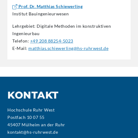
Prof. Dr. Matthias Schiewerling
Institut Bauingenieurwesen
Lehrgebiet: Digitale Methoden im konstruktiven
Ingenieurbau
Telefon:
+49 208 88254-5023
E-Mail:
matthias.schiewerling@hs-ruhrwest.de
KONTAKT
Hochschule Ruhr West
Postfach 10 07 55
45407 Mülheim an der Ruhr
kontakt@hs-ruhrwest.de